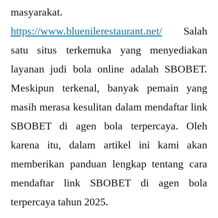
masyarakat.
Agen
Bola
https://www.bluenilerestaurant.net/
Salah
Terpercaya
satu situs terkemuka yang menyediakan
Tahun
layanan judi bola online adalah SBOBET.
2025
Meskipun terkenal, banyak pemain yang
masih merasa kesulitan dalam mendaftar link
SBOBET di agen bola terpercaya. Oleh
karena itu, dalam artikel ini kami akan
memberikan panduan lengkap tentang cara
mendaftar link SBOBET di agen bola
terpercaya tahun 2025.