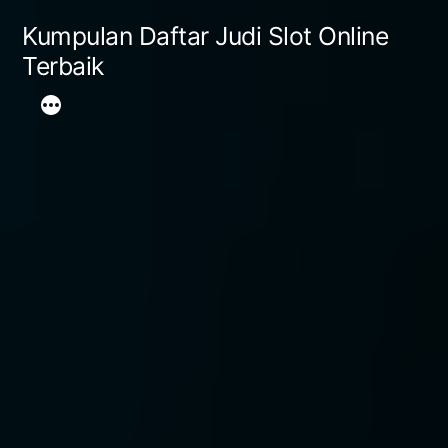
Skip
Kumpulan Daftar Judi Slot Online
to
Terbaik
content