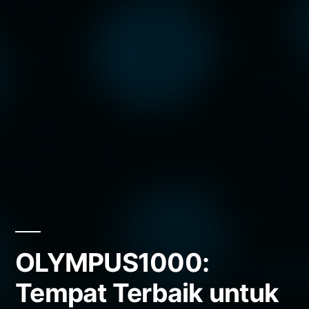
OLYMPUS1000:
Tempat Terbaik untuk