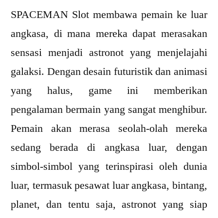
SPACEMAN Slot membawa pemain ke luar
angkasa, di mana mereka dapat merasakan
sensasi menjadi astronot yang menjelajahi
galaksi. Dengan desain futuristik dan animasi
yang halus, game ini memberikan
pengalaman bermain yang sangat menghibur.
Pemain akan merasa seolah-olah mereka
sedang berada di angkasa luar, dengan
simbol-simbol yang terinspirasi oleh dunia
luar, termasuk pesawat luar angkasa, bintang,
planet, dan tentu saja, astronot yang siap