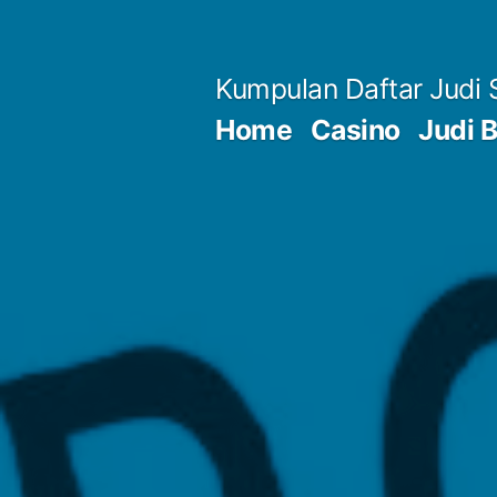
Skip
to
Kumpulan Daftar Judi S
content
Home
Casino
Judi B