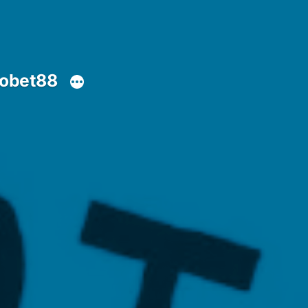
obet88