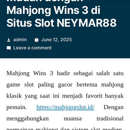
Mahjong Wins 3 di
Situs Slot NEYMAR88
Posted
admin
June 12, 2025
by
on
Leave a comment
Nikmati
Maxwin
Mahjong Wins 3 hadir sebagai salah satu
Mudah
dengan
game slot paling gacor bertema mahjong
Mahjong
klasik yang saat ini menjadi favorit banyak
Wins
3
pemain.
https://mahjongslot.id/
Dengan
di
menggabungkan nuansa tradisional
Situs
permainan mahjong dan sistem slot modern,
Slot