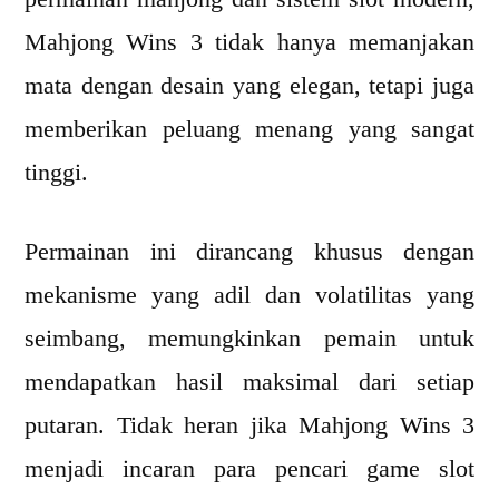
NEYMAR88
Mahjong Wins 3 tidak hanya memanjakan
mata dengan desain yang elegan, tetapi juga
memberikan peluang menang yang sangat
tinggi.
Permainan ini dirancang khusus dengan
mekanisme yang adil dan volatilitas yang
seimbang, memungkinkan pemain untuk
mendapatkan hasil maksimal dari setiap
putaran. Tidak heran jika Mahjong Wins 3
menjadi incaran para pencari game slot