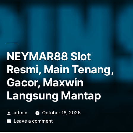
NEYMAR88 Slot
Resmi, Main Tenang,
Gacor, Maxwin
Langsung Mantap
Posted
admin
October 16, 2025
by
on
Leave a comment
NEYMAR88