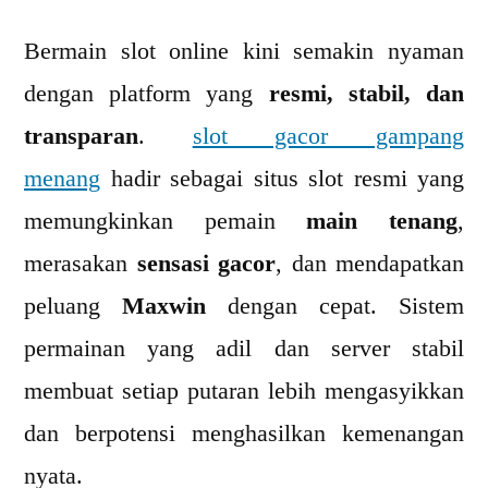
Slot
Bermain slot online kini semakin nyaman
Resmi,
Main
dengan platform yang
resmi, stabil, dan
Tenang,
transparan
.
slot gacor gampang
Gacor,
Maxwin
menang
hadir sebagai situs slot resmi yang
Langsung
memungkinkan pemain
main tenang
,
Mantap
merasakan
sensasi gacor
, dan mendapatkan
peluang
Maxwin
dengan cepat. Sistem
permainan yang adil dan server stabil
membuat setiap putaran lebih mengasyikkan
dan berpotensi menghasilkan kemenangan
nyata.