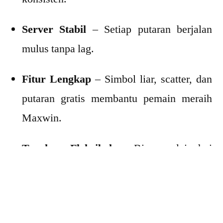
Server Stabil
– Setiap putaran berjalan
mulus tanpa lag.
Fitur Lengkap
– Simbol liar, scatter, dan
putaran gratis membantu pemain meraih
Maxwin.
Taruhan Fleksibel
– Bisa mulai dari
modal kecil hingga besar, tetap
memberikan peluang jackpot.
Baca juga: Strategi Ampuh Main Slot Online