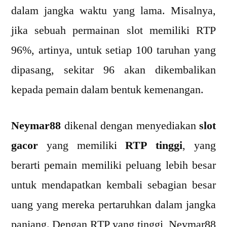
dalam jangka waktu yang lama. Misalnya,
jika sebuah permainan slot memiliki RTP
96%, artinya, untuk setiap 100 taruhan yang
dipasang, sekitar 96 akan dikembalikan
kepada pemain dalam bentuk kemenangan.
Neymar88
dikenal dengan menyediakan
slot
gacor
yang memiliki
RTP tinggi
, yang
berarti pemain memiliki peluang lebih besar
untuk mendapatkan kembali sebagian besar
uang yang mereka pertaruhkan dalam jangka
panjang. Dengan RTP yang tinggi, Neymar88