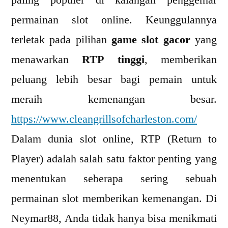
paling populer di kalangan penggemar
RTP
permainan slot online. Keunggulannya
Tinggi
dan
terletak pada pilihan
game slot gacor
yang
Game
menawarkan
RTP tinggi
, memberikan
Gacor
peluang lebih besar bagi pemain untuk
untuk
Kemenangan
meraih kemenangan besar.
Besar
https://www.cleangrillsofcharleston.com/
Dalam dunia slot online, RTP (Return to
Player) adalah salah satu faktor penting yang
menentukan seberapa sering sebuah
permainan slot memberikan kemenangan. Di
Neymar88, Anda tidak hanya bisa menikmati