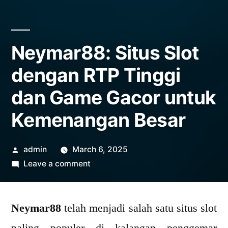
Neymar88: Situs Slot
dengan RTP Tinggi
dan Game Gacor untuk
Kemenangan Besar
Posted
admin
March 6, 2025
by
on
Leave a comment
Neymar88:
Situs
Neymar88
telah menjadi salah satu situs slot
Slot
dengan