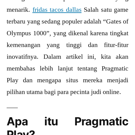
Ga
menarik.
fridas tacos dallas
Salah satu game
of
terbaru yang sedang populer adalah “Gates of
Ol
Olympus 1000”, yang dikenal karena tingkat
10
Te
kemenangan yang tinggi dan fitur-fitur
inovatifnya. Dalam artikel ini, kita akan
membahas lebih lanjut tentang Pragmatic
Play dan mengapa situs mereka menjadi
pilihan utama bagi para pecinta judi online.
Apa itu Pragmatic
Play?