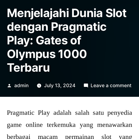
Menjelajahi Dunia Slot
dengan Pragmatic
Play: Gates of
Olympus 1000
Terbaru
Posted
on
admin
July 13, 2024
Leave a comment
by
Men
Du
Pragmatic Play adalah salah satu penyedia
Slo
de
game online terkemuka yang menawarkan
Pr
berbagai macam permainan slot yang
Pla