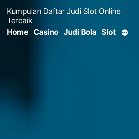
Skip
Kumpulan Daftar Judi Slot Online
to
Terbaik
content
Home
Casino
Judi Bola
Slot