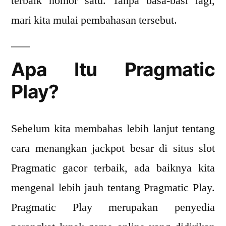
terbaik nomor satu. Tanpa basa-basi lagi,
mari kita mulai pembahasan tersebut.
Apa Itu Pragmatic
Play?
Sebelum kita membahas lebih lanjut tentang
cara menangkan jackpot besar di situs slot
Pragmatic gacor terbaik, ada baiknya kita
mengenal lebih jauh tentang Pragmatic Play.
Pragmatic Play merupakan penyedia