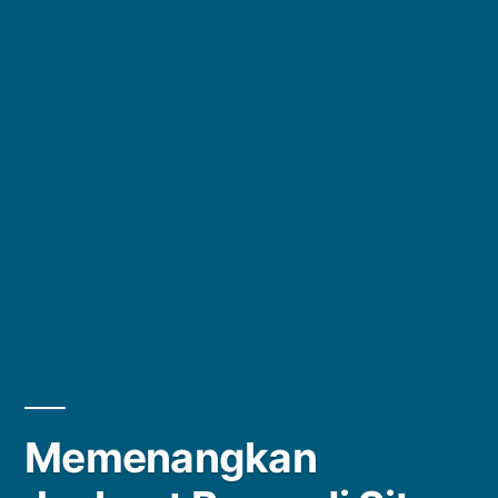
Memenangkan