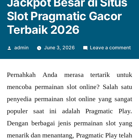
Jackpot Besar di Situs
Slot Pragmatic Gacor
Terbaik 2026
Posted
on
admin
June 3, 2026
Leave a comment
by
Me
Jac
Pernahkah Anda merasa tertarik untuk
Bes
di
mencoba permainan slot online? Salah satu
Sit
penyedia permainan slot online yang sangat
Slo
Pra
populer saat ini adalah Pragmatic Play.
Ga
Dengan berbagai jenis permainan slot yang
Ter
menarik dan menantang, Pragmatic Play telah
20