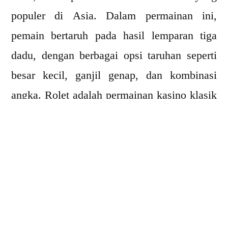
populer di Asia. Dalam permainan ini,
pemain bertaruh pada hasil lemparan tiga
dadu, dengan berbagai opsi taruhan seperti
besar kecil, ganjil genap, dan kombinasi
angka. Rolet adalah permainan kasino klasik
yang menggunakan roda berputar dengan
bola kecil yang dilemparkan ke arah
berlawanan. Pemain bertaruh pada angka atau
warna di mana bola akan jatuh. Sedangkan
blackjack adalah permainan kartu di mana
pemain berusaha mendapatkan total kartu