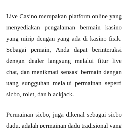
Live Casino merupakan platform online yang
menyediakan pengalaman bermain kasino
yang mirip dengan yang ada di kasino fisik.
Sebagai pemain, Anda dapat berinteraksi
dengan dealer langsung melalui fitur live
chat, dan menikmati sensasi bermain dengan
uang sungguhan melalui permainan seperti
sicbo, rolet, dan blackjack.
Permainan sicbo, juga dikenal sebagai sicbo
dadu, adalah permainan dadu tradisional yang