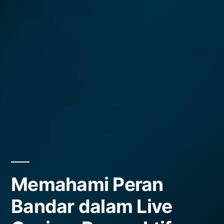
Memahami Peran
Bandar dalam Live