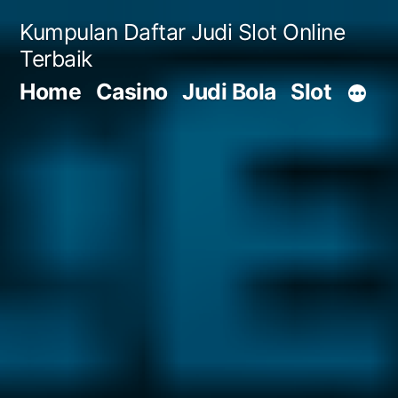
Skip
Kumpulan Daftar Judi Slot Online
to
Terbaik
content
Home
Casino
Judi Bola
Slot