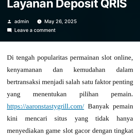
Layanan Deposit QRIS
Posted
admin
May 26, 2025
by
on
Leave a comment
Main
Slot
Di tengah popularitas permainan slot online,
di
NEYMAR88,
kenyamanan dan kemudahan dalam
Situs
bertransaksi menjadi salah satu faktor penting
Gacor
dengan
yang menentukan pilihan pemain.
Layanan
https://aaronstastygrill.com/
Banyak pemain
Deposit
kini mencari situs yang tidak hanya
QRIS
menyediakan game slot gacor dengan tingkat