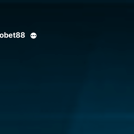
obet88