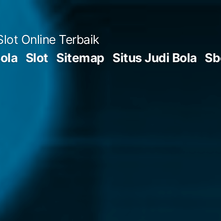
lot Online Terbaik
ola
Slot
Sitemap
Situs Judi Bola
Sb