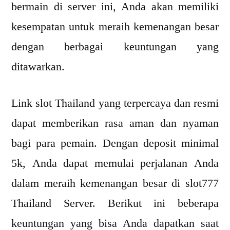
bermain di server ini, Anda akan memiliki
kesempatan untuk meraih kemenangan besar
dengan berbagai keuntungan yang
ditawarkan.
Link slot Thailand yang terpercaya dan resmi
dapat memberikan rasa aman dan nyaman
bagi para pemain. Dengan deposit minimal
5k, Anda dapat memulai perjalanan Anda
dalam meraih kemenangan besar di slot777
Thailand Server. Berikut ini beberapa
keuntungan yang bisa Anda dapatkan saat