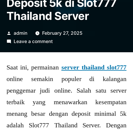
Deposit 5k di Slot777
Thailand Server
Posted
admin
February 27, 2025
by
on
Leave a comment
Kesempatan
Menang
Saat ini, permainan
Besar
server thailand slot777
dengan
online semakin populer di kalangan
Minimal
penggemar judi online. Salah satu server
Deposit
5k
terbaik yang menawarkan kesempatan
di
menang besar dengan deposit minimal 5k
Slot777
adalah Slot777 Thailand Server. Dengan
Thailand
Server