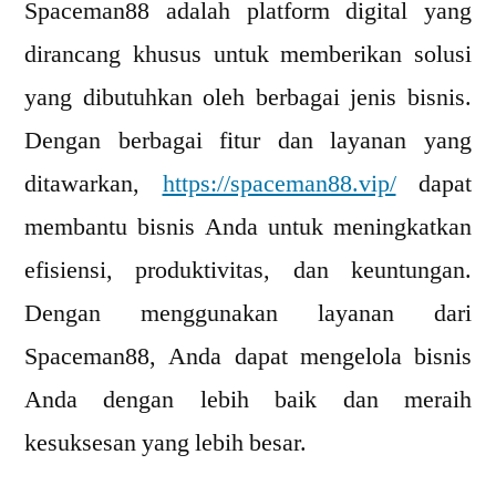
Spaceman88 adalah platform digital yang
di
Dunia
dirancang khusus untuk memberikan solusi
Teknologi:
yang dibutuhkan oleh berbagai jenis bisnis.
Spaceman88
Menjadi
Dengan berbagai fitur dan layanan yang
Pilihan
ditawarkan,
https://spaceman88.vip/
dapat
Utama
membantu bisnis Anda untuk meningkatkan
efisiensi, produktivitas, dan keuntungan.
Dengan menggunakan layanan dari
Spaceman88, Anda dapat mengelola bisnis
Anda dengan lebih baik dan meraih
kesuksesan yang lebih besar.