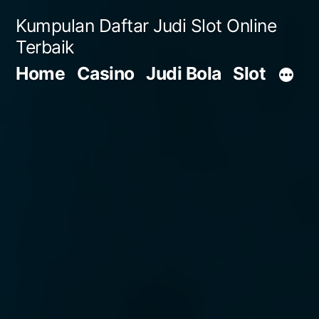
Skip
Kumpulan Daftar Judi Slot Online
to
Terbaik
content
Home
Casino
Judi Bola
Slot