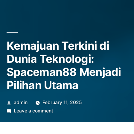
Kemajuan Terkini di
Dunia Teknologi:
Spaceman88 Menjadi
Pilihan Utama
Posted
admin
February 11, 2025
by
on
Leave a comment
Kemajuan
Terkini