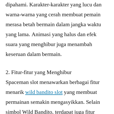
dipahami. Karakter-karakter yang lucu dan
warna-warna yang cerah membuat pemain
merasa betah bermain dalam jangka waktu
yang lama. Animasi yang halus dan efek
suara yang menghibur juga menambah
keseruan dalam bermain.
2. Fitur-fitur yang Menghibur
Spaceman slot menawarkan berbagai fitur
menarik
wild bandito slot
yang membuat
permainan semakin mengasyikkan. Selain
simbol Wild Bandito, terdapat juga fitur