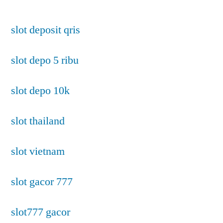
slot deposit qris
slot depo 5 ribu
slot depo 10k
slot thailand
slot vietnam
slot gacor 777
slot777 gacor