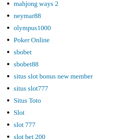
mahjong ways 2
neymar88
olympus1000
Poker Online
sbobet
sbobet88
situs slot bonus new member
situs slot777
Situs Toto
Slot
slot 777
slot bet 200