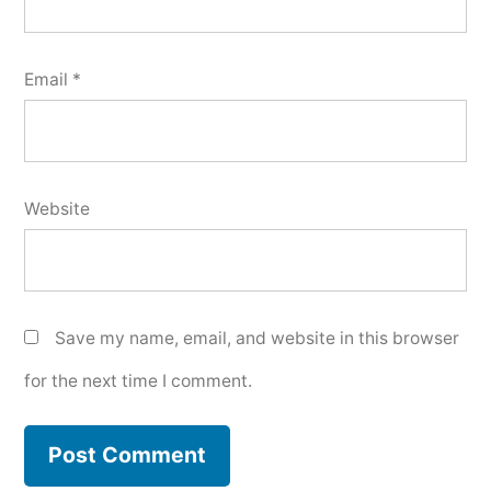
Email
*
Website
Save my name, email, and website in this browser
for the next time I comment.