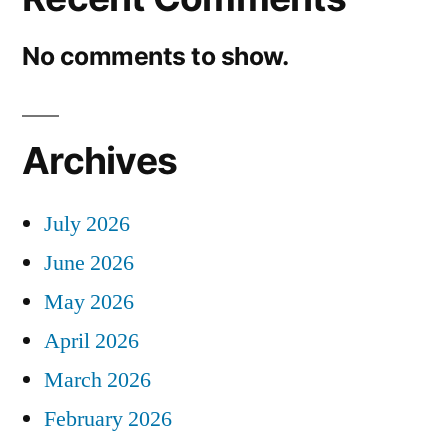
No comments to show.
Archives
July 2026
June 2026
May 2026
April 2026
March 2026
February 2026