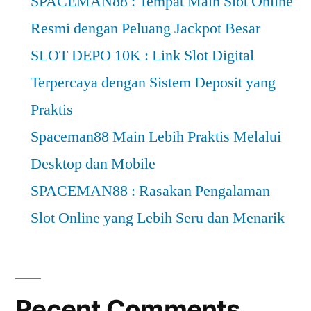
SPACEMAN88 : Tempat Main Slot Online
Resmi dengan Peluang Jackpot Besar
SLOT DEPO 10K : Link Slot Digital
Terpercaya dengan Sistem Deposit yang
Praktis
Spaceman88 Main Lebih Praktis Melalui
Desktop dan Mobile
SPACEMAN88 : Rasakan Pengalaman
Slot Online yang Lebih Seru dan Menarik
Recent Comments