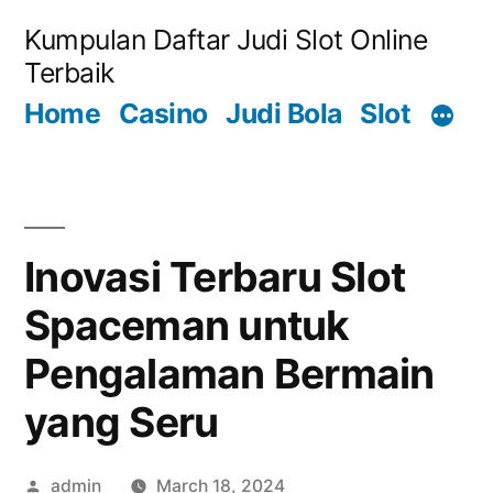
Skip
Kumpulan Daftar Judi Slot Online
to
Terbaik
content
Home
Casino
Judi Bola
Slot
Inovasi Terbaru Slot
Spaceman untuk
Pengalaman Bermain
yang Seru
Posted
admin
March 18, 2024