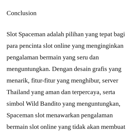
Conclusion
Slot Spaceman adalah pilihan yang tepat bagi
para pencinta slot online yang menginginkan
pengalaman bermain yang seru dan
menguntungkan. Dengan desain grafis yang
menarik, fitur-fitur yang menghibur, server
Thailand yang aman dan terpercaya, serta
simbol Wild Bandito yang menguntungkan,
Spaceman slot menawarkan pengalaman
bermain slot online yang tidak akan membuat