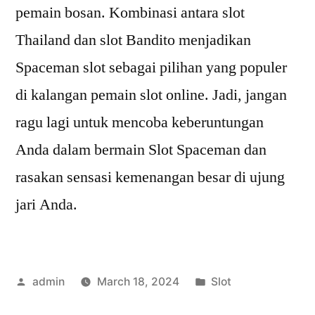
pemain bosan. Kombinasi antara slot
Thailand dan slot Bandito menjadikan
Spaceman slot sebagai pilihan yang populer
di kalangan pemain slot online. Jadi, jangan
ragu lagi untuk mencoba keberuntungan
Anda dalam bermain Slot Spaceman dan
rasakan sensasi kemenangan besar di ujung
jari Anda.
Posted
Posted
admin
March 18, 2024
Slot
by
in