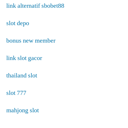
link alternatif sbobet88
slot depo
bonus new member
link slot gacor
thailand slot
slot 777
mahjong slot