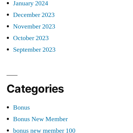
January 2024
December 2023
November 2023
October 2023
September 2023
Categories
Bonus
Bonus New Member
bonus new member 100