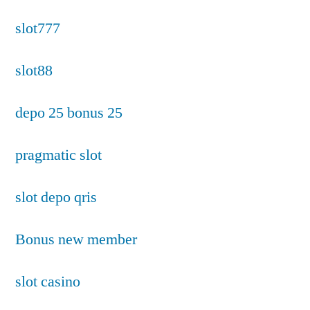
slot777
slot88
depo 25 bonus 25
pragmatic slot
slot depo qris
Bonus new member
slot casino