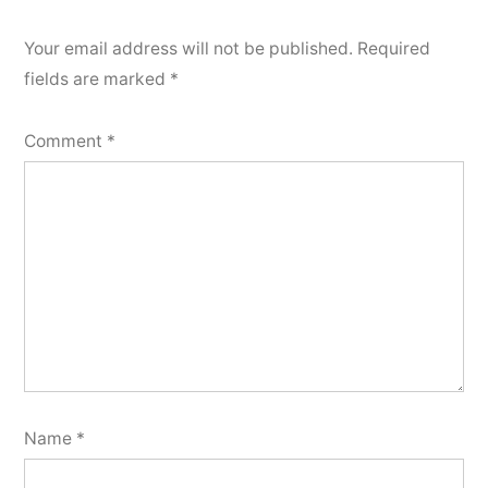
Your email address will not be published.
Required
fields are marked
*
Comment
*
Name
*