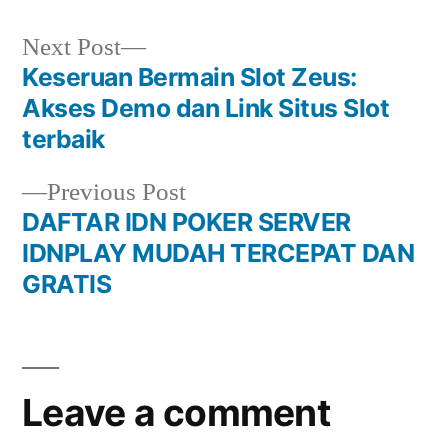
Next
Next Post
post:
Keseruan Bermain Slot Zeus:
Post
Akses Demo dan Link Situs Slot
navigation
terbaik
Previous
Previous Post
post:
DAFTAR IDN POKER SERVER
IDNPLAY MUDAH TERCEPAT DAN
GRATIS
Leave a comment