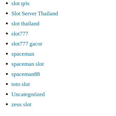
slot qris
Slot Server Thailand
slot thailand
slot777
slot777 gacor
spaceman
spaceman slot
spaceman88
toto slot
Uncategorized
zeus slot