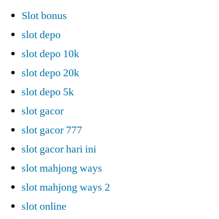
Slot bonus
slot depo
slot depo 10k
slot depo 20k
slot depo 5k
slot gacor
slot gacor 777
slot gacor hari ini
slot mahjong ways
slot mahjong ways 2
slot online