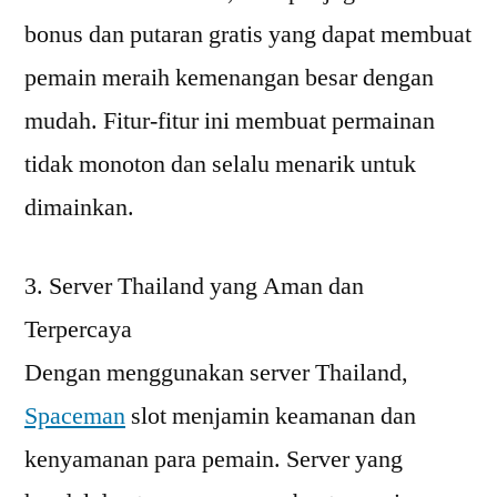
bonus dan putaran gratis yang dapat membuat
pemain meraih kemenangan besar dengan
mudah. Fitur-fitur ini membuat permainan
tidak monoton dan selalu menarik untuk
dimainkan.
3. Server Thailand yang Aman dan
Terpercaya
Dengan menggunakan server Thailand,
Spaceman
slot menjamin keamanan dan
kenyamanan para pemain. Server yang