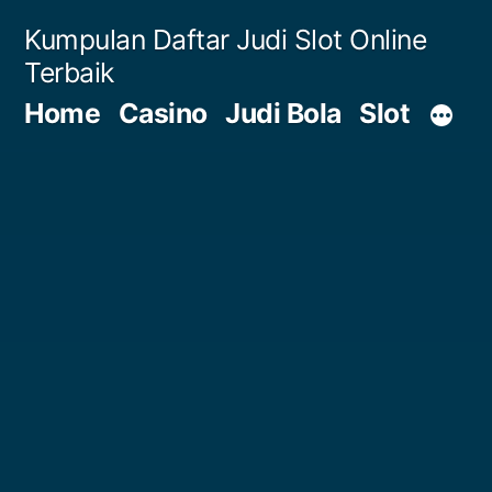
Skip
Kumpulan Daftar Judi Slot Online
to
Terbaik
content
Home
Casino
Judi Bola
Slot