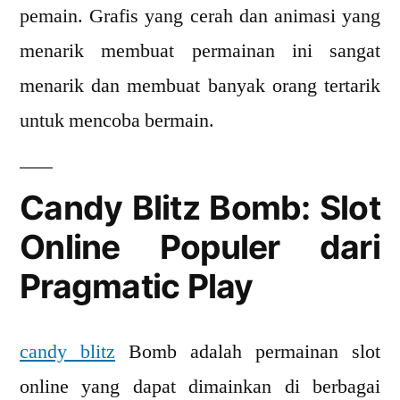
pemain. Grafis yang cerah dan animasi yang
menarik membuat permainan ini sangat
menarik dan membuat banyak orang tertarik
untuk mencoba bermain.
Candy Blitz Bomb: Slot
Online Populer dari
Pragmatic Play
candy blitz
Bomb adalah permainan slot
online yang dapat dimainkan di berbagai