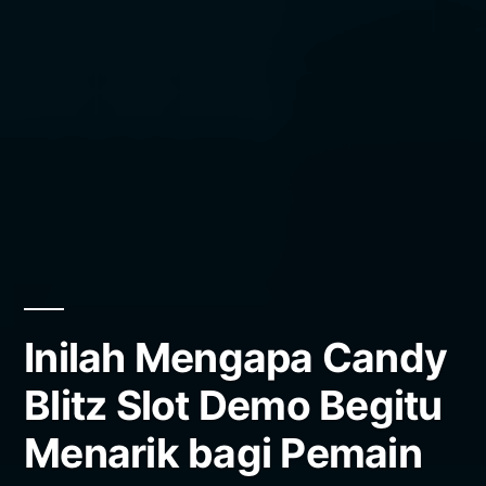
Inilah Mengapa Candy
Blitz Slot Demo Begitu
Menarik bagi Pemain