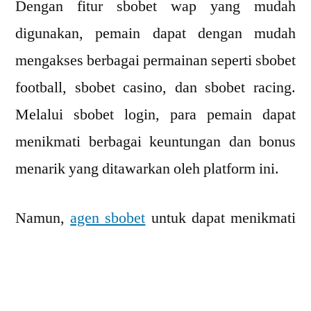
Dengan fitur sbobet wap yang mudah
digunakan, pemain dapat dengan mudah
mengakses berbagai permainan seperti sbobet
football, sbobet casino, dan sbobet racing.
Melalui sbobet login, para pemain dapat
menikmati berbagai keuntungan dan bonus
menarik yang ditawarkan oleh platform ini.
Namun,
agen sbobet
untuk dapat menikmati
semua keuntungan tersebut, para pemain
perlu memastikan bahwa mereka
menggunakan link alternatif sbobet yang