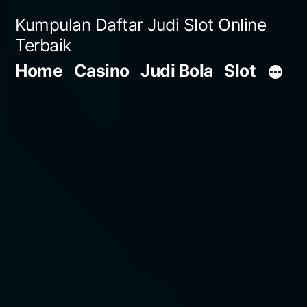
Skip
Kumpulan Daftar Judi Slot Online
to
Terbaik
content
Home
Casino
Judi Bola
Slot