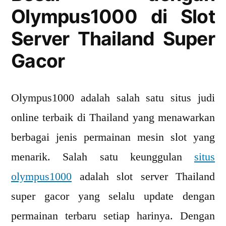
Olympus1000 di Slot
Server Thailand Super
Gacor
Olympus1000 adalah salah satu situs judi
online terbaik di Thailand yang menawarkan
berbagai jenis permainan mesin slot yang
menarik. Salah satu keunggulan
situs
olympus1000
adalah slot server Thailand
super gacor yang selalu update dengan
permainan terbaru setiap harinya. Dengan