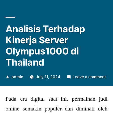
Analisis Terhadap
Kinerja Server
Olympus1000 di
Thailand
Posted
on
admin
July 11, 2024
Leave a comment
by
Anal
Ter
Pada era digital saat ini, permainan judi
Kin
Ser
online semakin populer dan diminati oleh
Oly