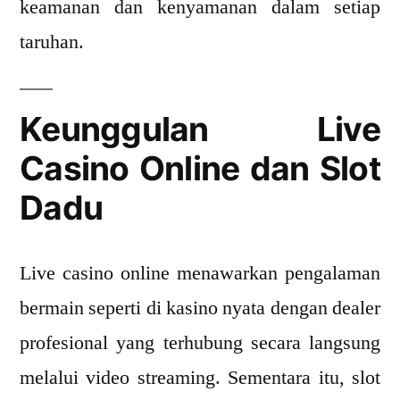
keamanan dan kenyamanan dalam setiap
taruhan.
Keunggulan Live
Casino Online dan Slot
Dadu
Live casino online menawarkan pengalaman
bermain seperti di kasino nyata dengan dealer
profesional yang terhubung secara langsung
melalui video streaming. Sementara itu, slot