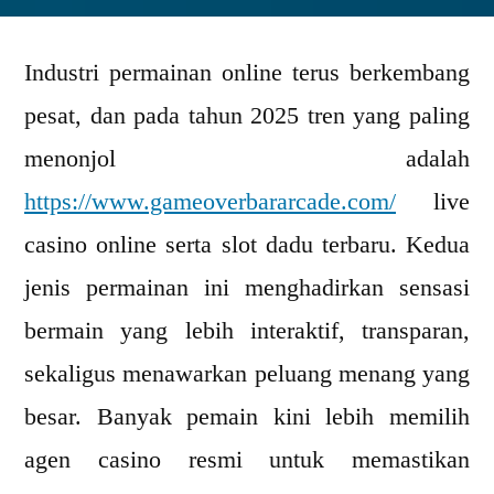
Agen
Casino
Industri permainan online terus berkembang
Resmi
2025:
pesat, dan pada tahun 2025 tren yang paling
Live
menonjol adalah
Casino
Online
https://www.gameoverbararcade.com/
live
&
casino online serta slot dadu terbaru. Kedua
Slot
jenis permainan ini menghadirkan sensasi
Dadu
Terbaru
bermain yang lebih interaktif, transparan,
sekaligus menawarkan peluang menang yang
besar. Banyak pemain kini lebih memilih
agen casino resmi untuk memastikan